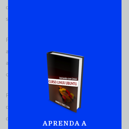
que surgem na administração de um ou mais
sistemas.
Por ser fundamental no meio empresarial
atualmente, a tecnologia da informação é
aplicada a inúmeros segmentos de negócios,
cada um com suas particularidades.
Poder alterar programas para atender essas
diferentes demandas é uma forma de se
diferenciar no mercado enquanto profissional, o
APRENDA A