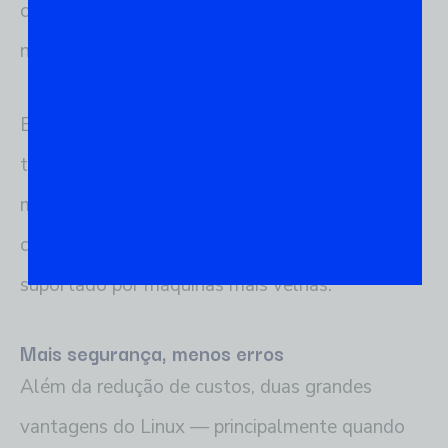
controle do quanto vai gastar para ter suas
necessidades atendidas.
Em um sistema como o Windows, as licenças
têm custos altos e muitas vezes exigem
máquinas mais potentes, o que não acontece
com o sistema do pinguim, que é mais leve e
suportado por máquinas mais velhas.
Mais segurança, menos erros
Além da redução de custos, duas grandes
vantagens do Linux — principalmente quando