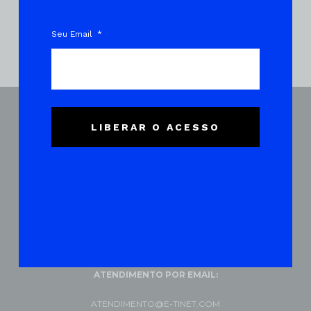
atendimento em:
atendimento@e-
tinet.com
Seu Email
LIBERAR O ACESSO
Copyright©
Política de privacidade
Termos de uso
Contato
Home
ATENDIMENTO POR EMAIL:
ATENDIMENTO@E-TINET.COM