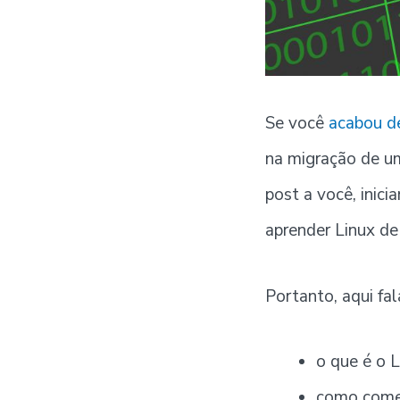
Se você
acabou de
na migração de u
post a você, inic
aprender Linux de
Portanto, aqui fa
o que é o L
como começa