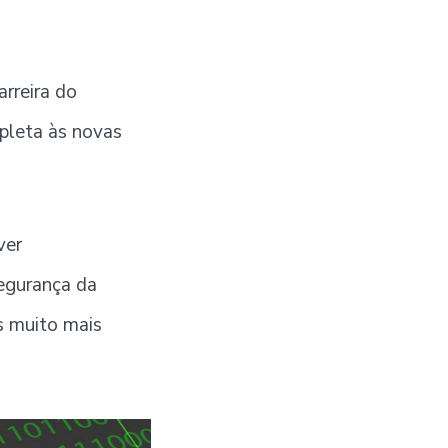
rreira do
mpleta às novas
ver
egurança da
s muito mais