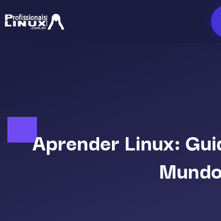
Ir
para
o
conteúdo
Aprender Linux: Gui
Mundo