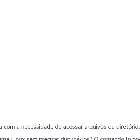
u com a necessidade de acessar arquivos ou diretório
tema Linux sem precisar duplicá-los? O comando ln po