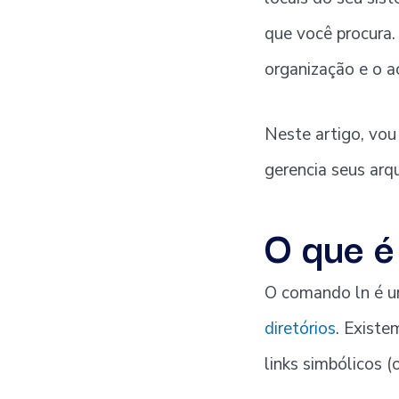
que você procura. 
organização e o a
Neste artigo, vo
gerencia seus arqu
O que é
O comando ln é um
diretórios
. Existe
links simbólicos (o