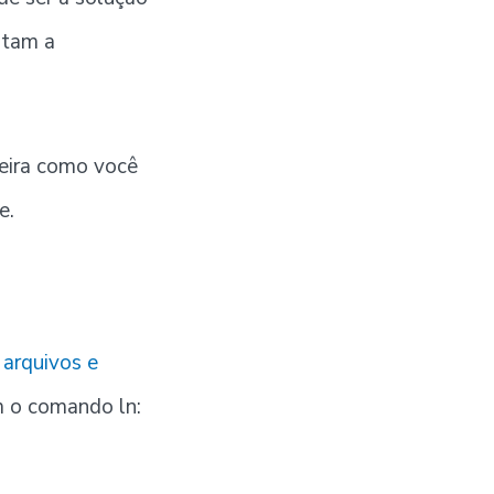
litam a
eira como você
e.
e
arquivos e
om o comando ln: