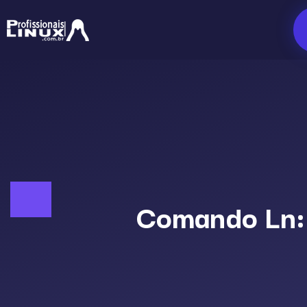
Ir
para
o
conteúdo
Comando Ln: 