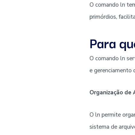
O comando ln tem
primórdios, facili
Para qu
O comando ln serve
e gerenciamento d
Organização de 
O ln permite orga
sistema de arquivo