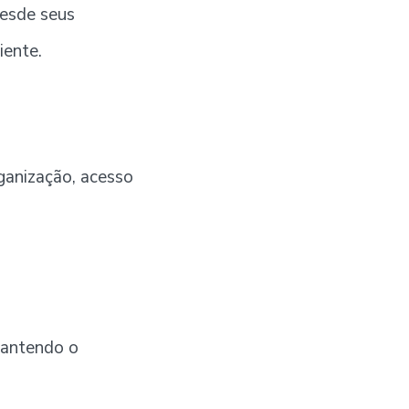
esde seus
iente.
rganização, acesso
 mantendo o