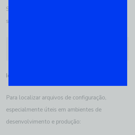
Se você precisa encontrar
scripts de shell
em
seu sistema:
locate *.sh
Identificação de Arquivos de Configuração
Para localizar arquivos de configuração,
especialmente úteis em ambientes de
desenvolvimento e produção: