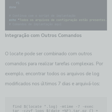
fi
done
# Continua com o script de implantação
echo
"
Todos os arquivos de configuração estão presentes. C
# Comandos de implantação aqui
Integração com Outros Comandos
O locate pode ser combinado com outros
comandos para realizar tarefas complexas. Por
exemplo, encontrar todos os arquivos de log
modificados nos últimos 7 dias e arquivá-los:
find $(locate *.log) -mtime -7 -exec 
tar -czvf logs_$(date +%F).tar.gz {} +