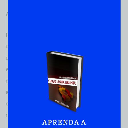
Administração de Sistemas
Para administradores de sistemas, o locate é
uma ferramenta indispensável. Ele pode ser
usado para verificar a presença de arquivos
específicos antes de executar scripts de
manutenção, localizar arquivos de log dispersos
em diferentes diretórios, ou simplesmente para
encontrar arquivos de configuração
rapidamente.
APRENDA A