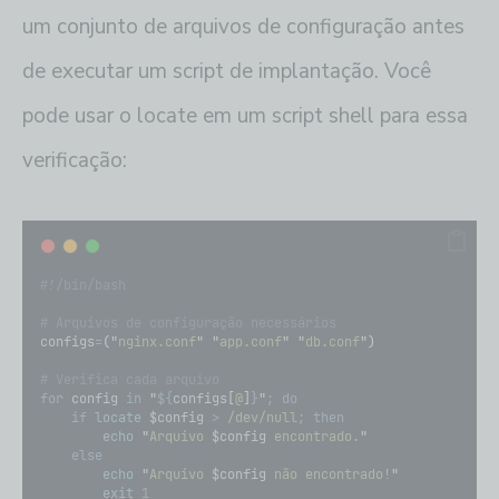
um conjunto de arquivos de configuração antes
de executar um script de implantação. Você
pode usar o locate em um script shell para essa
verificação:
#!/bin/bash
# Arquivos de configuração necessários
configs
=
(
"
nginx.conf
"
"
app.conf
"
"
db.conf
"
)
# Verifica cada arquivo
for
config
in
"
${
configs
[
@
]
}
"
;
do
if
locate
$config
>
/dev/null
;
then
echo
"
Arquivo 
$config
 encontrado.
"
else
echo
"
Arquivo 
$config
 não encontrado!
"
exit
1