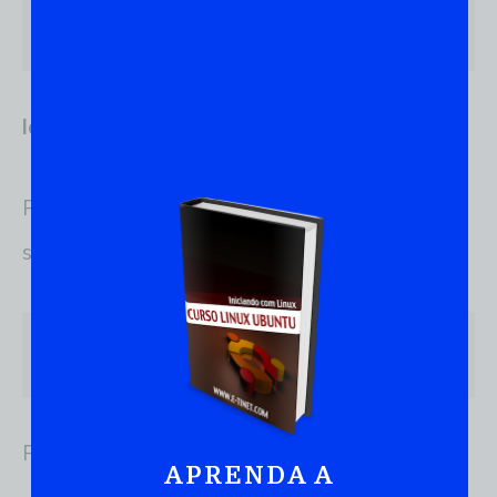
type [opções] nome_do_comando
Identificando um Comando
Para identificar um comando, você pode usar o
seguinte comando:
type nome_do_comando
Por exemplo, para identificar o comando
:
ls
APRENDA A