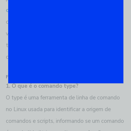
comportamento do terminal
. Com os
comandos certos e alguns cuidados básicos,
você pode aproveitar ao máximo o poder do
type para manter sua infraestrutura de TI
organizada e eficiente.
FAQs
1. O que é o comando type?
O type é uma ferramenta de linha de comando
no Linux usada para identificar a origem de
comandos e scripts, informando se um comando