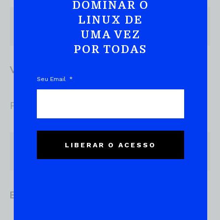
DOMINAR O
LINUX DE
type ls
UMA VEZ
POR TODAS
Verificando Aliases
Seu Email
Para verificar se um comando é um alias, use:
LIBERAR O ACESSO
type -a nome_do_comando
Exibir Apenas o Caminho