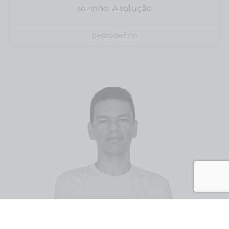
sozinho. A solução
pedrodelfino