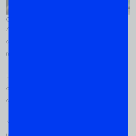
Os primeiros passos no mundo do Linux
Antes de nos aprofundarmos nos fundamentos
do Linux, deixe-me compartilhar um pouco da
minha jornada pessoal nesse incrível universo.
Lembro-me dos anos 90, quando minha irmã
chegou em casa com uma apostila de um curso
de informática.
Naquela época, ter um computador em casa era
um luxo, mas isso não me impediu de estudar