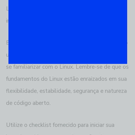
Linux, desde sua definição até a exploração da
interface do sistema.
Espero que essas informações tenham fornecido
uma base sólida para você começar a explorar e
se familiarizar com o Linux. Lembre-se de que os
fundamentos do Linux estão enraizados em sua
flexibilidade, estabilidade, segurança e natureza
de código aberto.
Utilize o checklist fornecido para iniciar sua