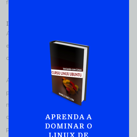
flexibilidade.
II. Vantagens do Linux
Ao explorar os fundamentos do Linux, é
essencial entender as vantagens que o sistema
operacional oferece. Aqui estão algumas delas:
A. Flexibilidade: O Linux é altamente flexível e
pode ser adaptado para atender às
necessidades específicas de cada usuário ou
APRENDA A
organização. Sua ampla gama de distribuições
DOMINAR O
permite escolher aquela que melhor se adequa
LINUX DE