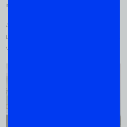
iniciantes.
Aprenderemos sobre os princípios básicos do
Linux, suas vantagens e como começar a usá-lo.
Vamos começar!