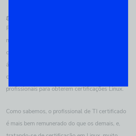
8) Escolha um curso de ponta
Para garantir o crescimento do mercado de TI,
muitos cursos têm surgido com a tarefa de
capacitar mais profissionais para atuarem na
área. Sejam presenciais ou
a distância
, esses
cursos preparatórios visam, inclusive, preparar
profissionais para obterem certificações Linux.
Como sabemos, o profissional de TI certificado
é mais bem remunerado do que os demais, e,
tratando-se de certificação em Linux, muito