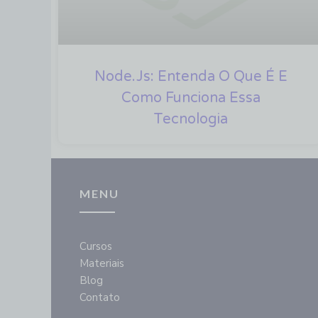
Node.js: Entenda O Que É E
Como Funciona Essa
Tecnologia
MENU
Cursos
Materiais
Blog
Contato