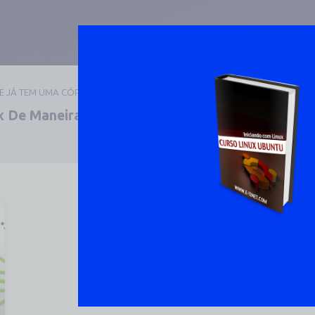
UE JÁ TEM UMA CÓPIA
 De Maneira Prática E
DOWNLOAD 