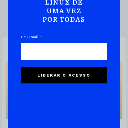
Prática E Rápida
LINUX DE
UMA VEZ
POR TODAS
DOWNLOAD DO EBOOK
Seu Email
Linux
LIBERAR O ACESSO