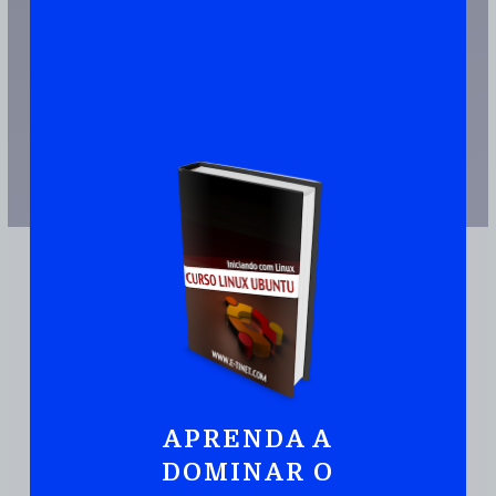
APRENDA A
JUNTE-SE A MAIS DE 110.000 PESSOAS QUE JÁ TEM UMA CÓPIA
DOMINAR O
Ubuntu:
Iniciando
Com Linux De Maneira