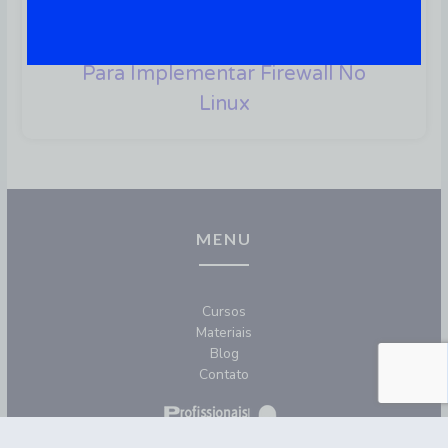
IPTABLES: Aprenda Como
Utilizar A Principal Ferramenta
Para Implementar Firewall No
Linux
MENU
Cursos
Materiais
Blog
Contato