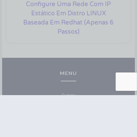
Configure Uma Rede Com IP
Estático Em Distro LINUX
Baseada Em Redhat (apenas 6
Passos)
MENU
Cursos
Materiais
Blog
Contato