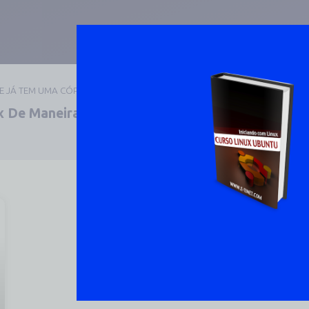
UE JÁ TEM UMA CÓPIA
 De Maneira Prática E
DOWNLOAD 