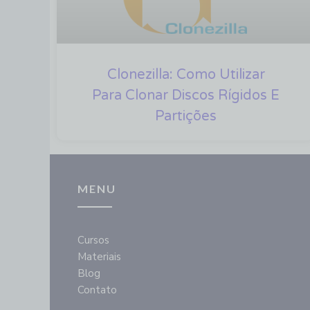
Clonezilla: Como Utilizar
Para Clonar Discos Rígidos E
Partições
MENU
Cursos
Materiais
Blog
Contato