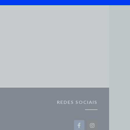
REDES SOCIAIS
F
I
a
n