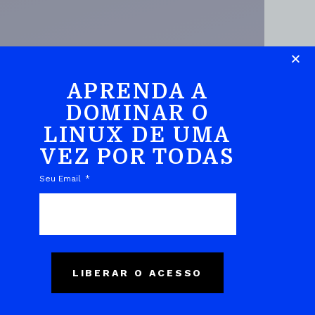
APRENDA A
DOMINAR O
LINUX DE UMA
DO EBOOK
VEZ POR TODAS
Seu Email
LIBERAR O ACESSO