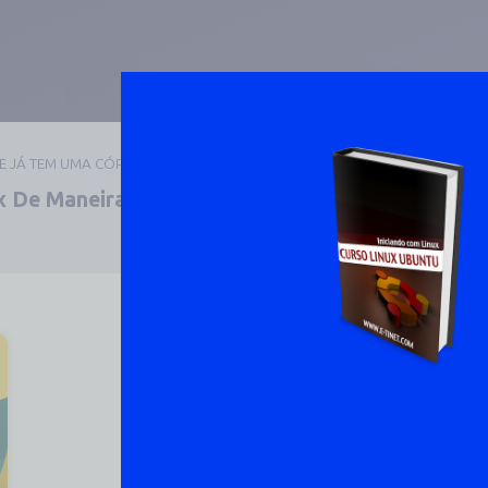
UE JÁ TEM UMA CÓPIA
 De Maneira Prática E
DOWNLOAD 