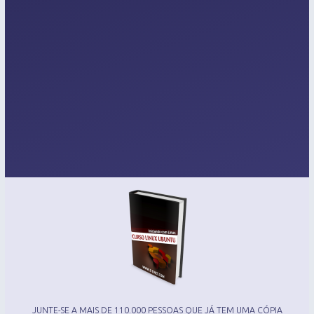
JUNTE-SE A MAIS DE 110.000 PESSOAS QUE JÁ TEM UMA CÓPIA