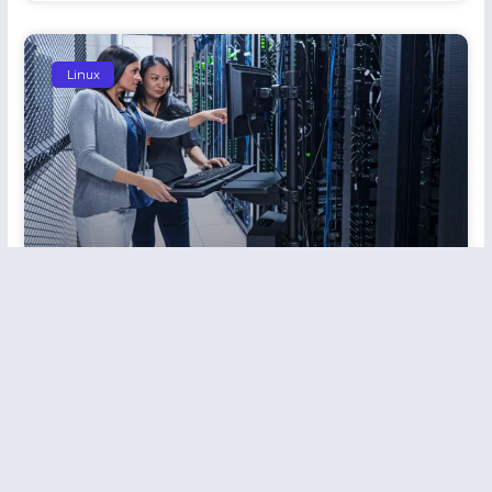
Linux
Linha De Comando Do Linux:
Dicas E Truques Essenciais
Para Dominar
« Anterior
Próximo »