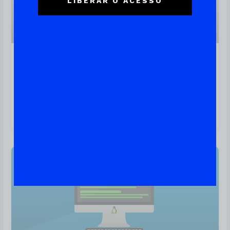
LIBERAR O ACESSO
Partição SWAP: Tudo Que Você
Precisa Saber Para Criar E
Gerenciar Esse Tipo De
Partição No Linux
Linux