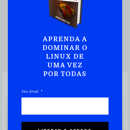
JUNTE-SE A MAIS DE 110.000 PESSOAS QUE JÁ TEM UMA CÓPIA
Ubuntu:
Iniciando
Com Linux De Maneira
Prática E Rápida
APRENDA A
DOMINAR O
LINUX DE
DOWNLOAD DO EBOOK
UMA VEZ
POR TODAS
Seu Email
Linux