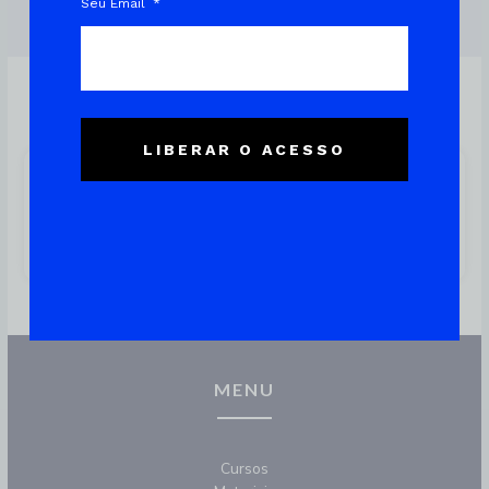
Seu Email
LIBERAR O ACESSO
RAID 0: Tudo O Que Você
Precisa Saber E Como
Configurar No Linux
MENU
Cursos