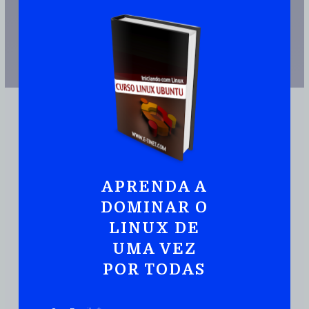
APRENDA A
DOMINAR O
JUNTE-SE A MAIS DE 110.000 PESSOAS QUE JÁ TEM UMA CÓPIA
LINUX DE
Ubuntu:
Iniciando
Com Linux De Maneira
UMA VEZ
Prática E Rápida
POR TODAS
DOWNLOAD DO EBOOK