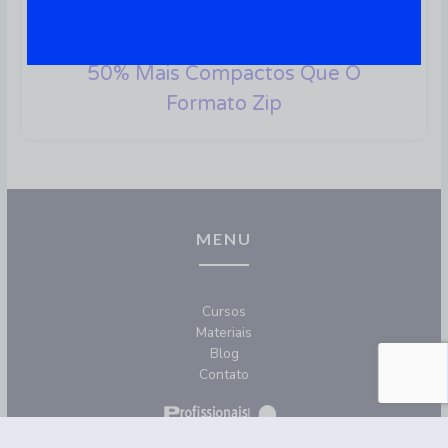
7zip – Como Instalar E Usar No
Linux E Ter Arquivos De 30-
50% Mais Compactos Que O
Formato Zip
MENU
Cursos
Materiais
Blog
Contato