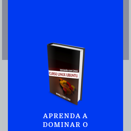
APRENDA A
JUNTE-SE A MAIS DE 110.000 PESSOAS QUE JÁ TEM UMA CÓPIA
DOMINAR O
Ubuntu:
Iniciando
Com Linux De Maneira