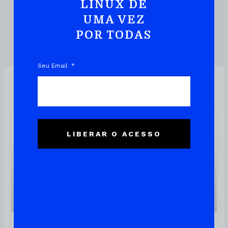
Prática E Rápida
LINUX DE
UMA VEZ
POR TODAS
DOWNLOAD DO EBOOK
Seu Email
Linux
LIBERAR O ACESSO