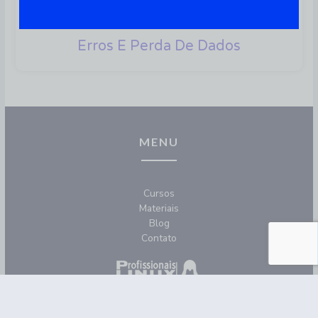
Dicas E Truques Para O
Comando Rm No Linux: Evite
Erros E Perda De Dados
MENU
Cursos
Materiais
Blog
Contato
REDES SOCIAIS