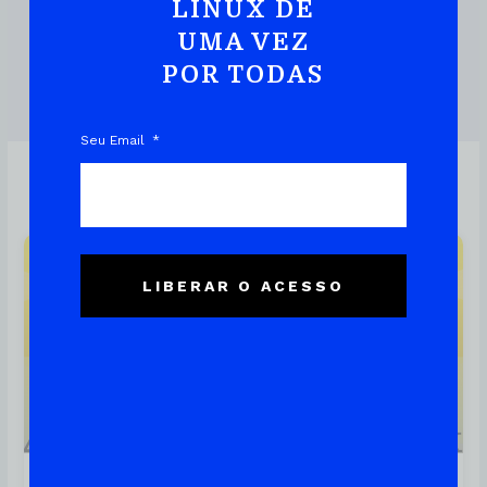
Prática E Rápida
LINUX DE
UMA VEZ
POR TODAS
DOWNLOAD DO EBOOK
Seu Email
Linux
LIBERAR O ACESSO