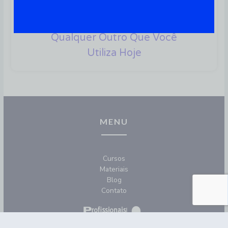
41 Softwares Para Linux Que
São A Alternativa Para
Qualquer Outro Que Você
Utiliza Hoje
MENU
Cursos
Materiais
Blog
Contato