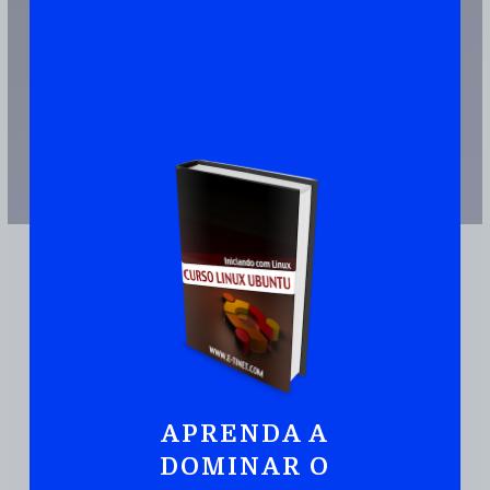
APRENDA A
JUNTE-SE A MAIS DE 110.000 PESSOAS QUE JÁ TEM UMA CÓPIA
DOMINAR O
Ubuntu:
Iniciando
Com Linux De Maneira