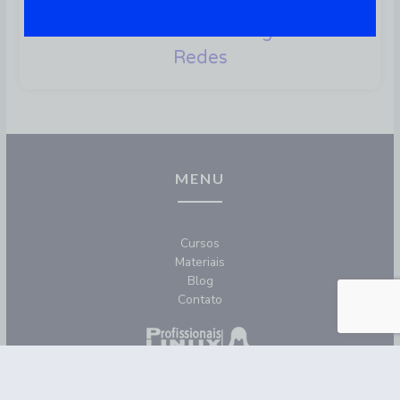
Snort: A Solução Completa
Para Monitorar Trafego Em
Redes
MENU
Cursos
Materiais
Blog
Contato
REDES SOCIAIS