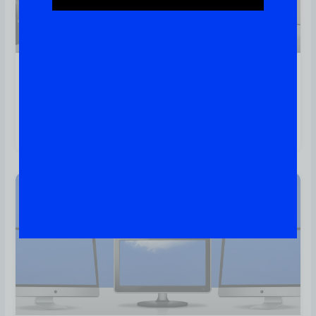
Provedores De Computação E
Nuvem – Conheça Os
Principais (parte 1)
cloud