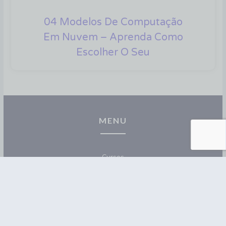
04 Modelos De Computação
Em Nuvem – Aprenda Como
Escolher O Seu
MENU
Cursos
Materiais
Blog
Contato