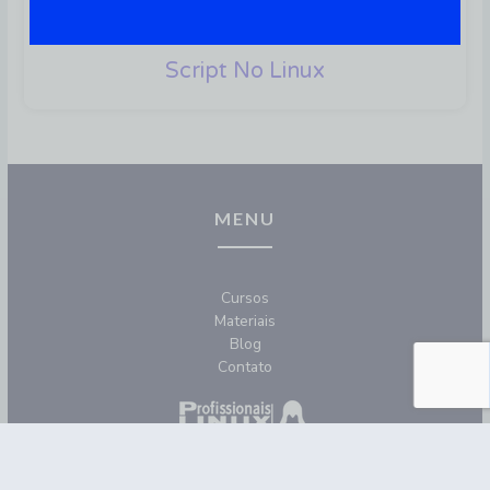
AWK: Como Otimizar E
Adicionar Recursos Ao Shell
Script No Linux
MENU
Cursos
Materiais
Blog
Contato
REDES SOCIAIS