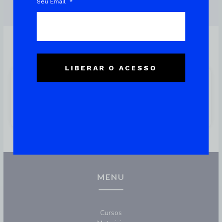
Seu Email
LIBERAR O ACESSO
Fstab: Como Configurar
Montagens Automáticas No
Linux
MENU
Cursos