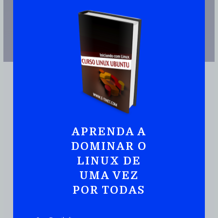
APRENDA A
DOMINAR O
JUNTE-SE A MAIS DE 110.000 PESSOAS QUE JÁ TEM UMA CÓPIA
LINUX DE
Ubuntu:
Iniciando
Com Linux De Maneira
UMA VEZ
Prática E Rápida
POR TODAS
DOWNLOAD DO EBOOK