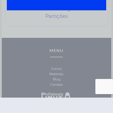
Clonezilla: Como Utilizar Para
Clonar Discos Rígidos E
Partições
MENU
Cursos
Materiais
Blog
Contato
REDES SOCIAIS