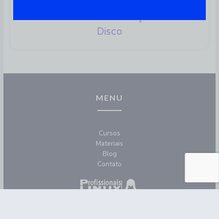
GParted – A Solução Perfeita
Para Gerenciar Partições De
Disco
MENU
Cursos
Materiais
Blog
Contato
REDES SOCIAIS