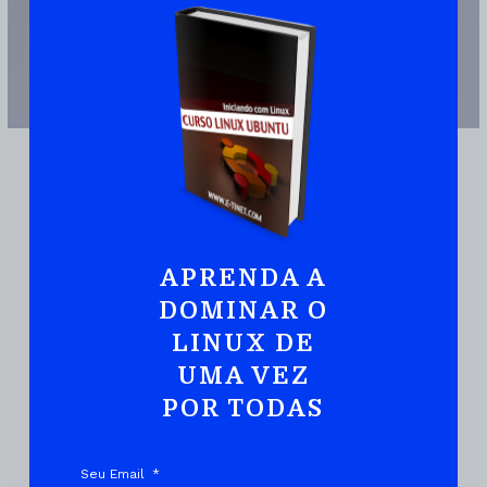
APRENDA A
DOMINAR O
JUNTE-SE A MAIS DE 110.000 PESSOAS QUE JÁ TEM UMA CÓPIA
LINUX DE
Ubuntu:
Iniciando
Com Linux De Maneira
UMA VEZ
Prática E Rápida
POR TODAS
Seu Email
DOWNLOAD DO EBOOK