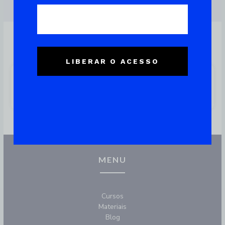
LIBERAR O ACESSO
Comando Rmdir: Como
Remover Diretórios No Linux
MENU
Cursos
Materiais
Blog