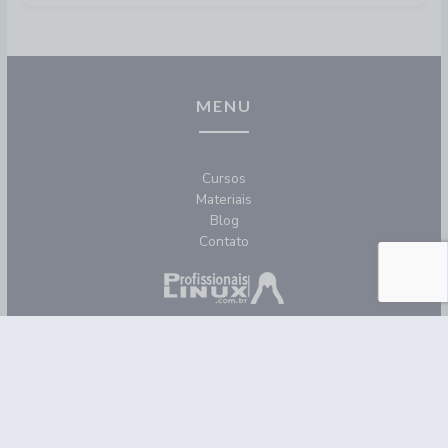
MENU
Cursos
Materiais
Blog
Contato
REDES SOCIAIS
F
I
a
n
c
s