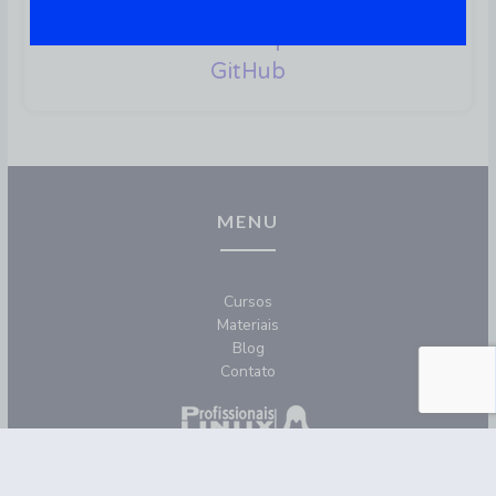
Comandos Git Mais Utilizados
Para Gerenciar Repositórios Do
GitHub
MENU
Cursos
Materiais
Blog
Contato
REDES SOCIAIS