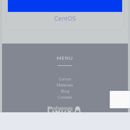
Rocky Linux: Distribuição
Alternativa E Confiável Ao
CentOS
MENU
Cursos
Materiais
Blog
Contato
REDES SOCIAIS