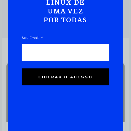
Prática E Rápida
LINUX DE
UMA VEZ
POR TODAS
DOWNLOAD DO EBOOK
Seu Email
Linux
LIBERAR O ACESSO