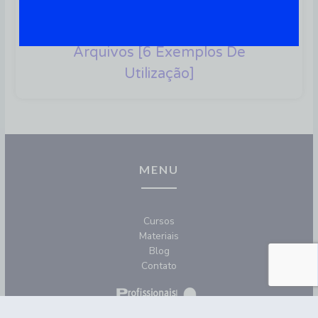
SCP: Aprenda A Utilizá-Lo Para
Proteger As Transferências De
Arquivos [6 Exemplos De
Utilização]
MENU
Cursos
Materiais
Blog
Contato