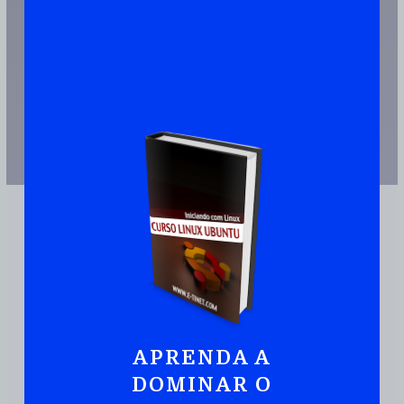
APRENDA A
JUNTE-SE A MAIS DE 110.000 PESSOAS QUE JÁ TEM UMA CÓPIA
DOMINAR O
Ubuntu:
Iniciando
Com Linux De Maneira