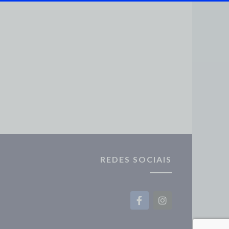
REDES SOCIAIS
F
I
a
n
c
s
e
t