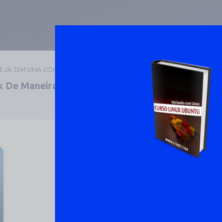
UE JÁ TEM UMA CÓPIA
 De Maneira Prática E
DOWNLOAD 