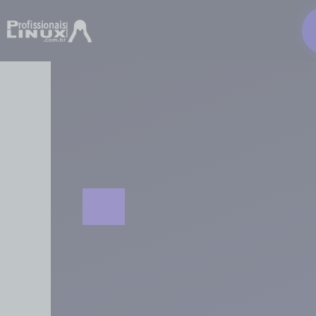
Ir
para
o
conteúdo