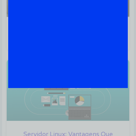
Linux Para Servidores: Razões
Para Escolher Esta Opção
Linux
Servidor Linux: Vantagens Que