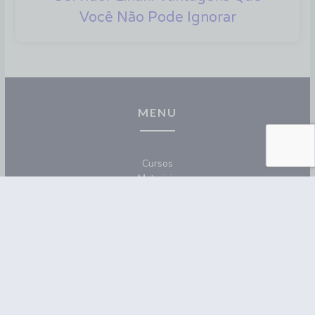
Você Não Pode Ignorar
MENU
Cursos
Materiais
Blog
Contato
REDES SOCIAIS