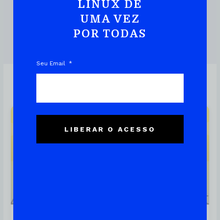
Prática E Rápida
LINUX DE
UMA VEZ
POR TODAS
DOWNLOAD DO EBOOK
Seu Email
Linux
LIBERAR O ACESSO