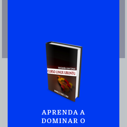
APRENDA A
JUNTE-SE A MAIS DE 110.000 PESSOAS QUE JÁ TEM UMA CÓPIA
DOMINAR O
Ubuntu:
Iniciando
Com Linux De Maneira