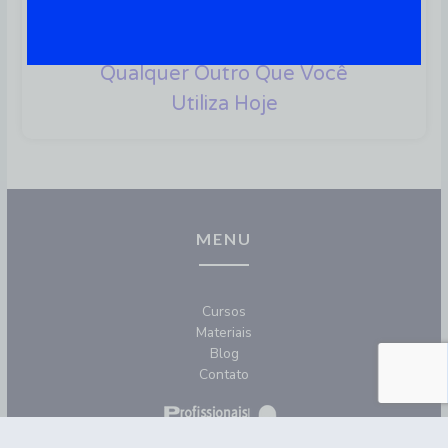
41 Softwares Para Linux Que
São A Alternativa Para
Qualquer Outro Que Você
Utiliza Hoje
MENU
Cursos
Materiais
Blog
Contato