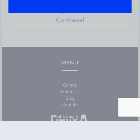
Debian 13 (trixie): O Futuro Da
Distribuição Linux Mais
Confiável
MENU
Cursos
Materiais
Blog
Contato
REDES SOCIAIS