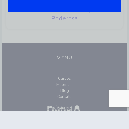
Linux E Big Data: O Mundo Já
Utiliza Essa Combinação
Poderosa
MENU
Cursos
Materiais
Blog
Contato
REDES SOCIAIS