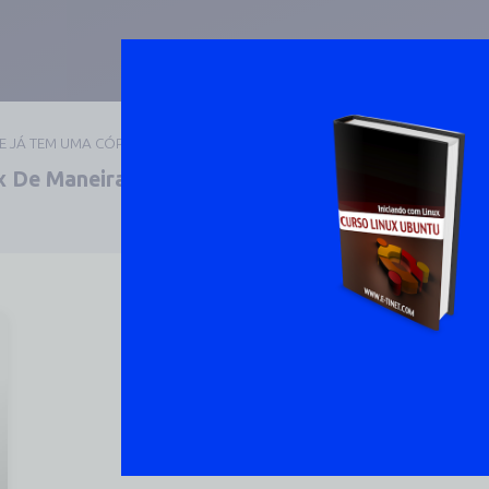
UE JÁ TEM UMA CÓPIA
 De Maneira Prática E
DOWNLOAD 