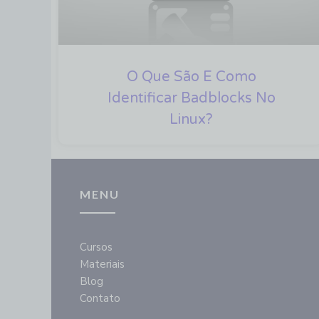
O Que São E Como
Identificar Badblocks No
Linux?
MENU
Cursos
Materiais
Blog
Contato