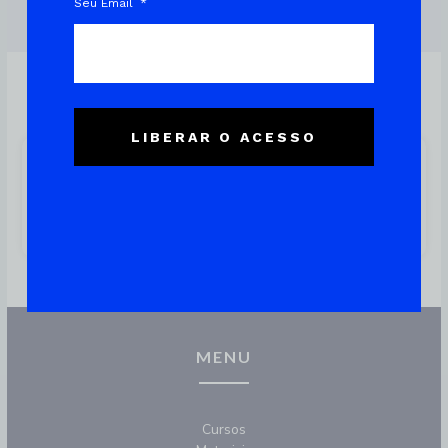
Seu Email
LIBERAR O ACESSO
Docker Run: Comandos Mais
Utilizados Para Administração
De Sistemas Em Contêineres
MENU
Cursos