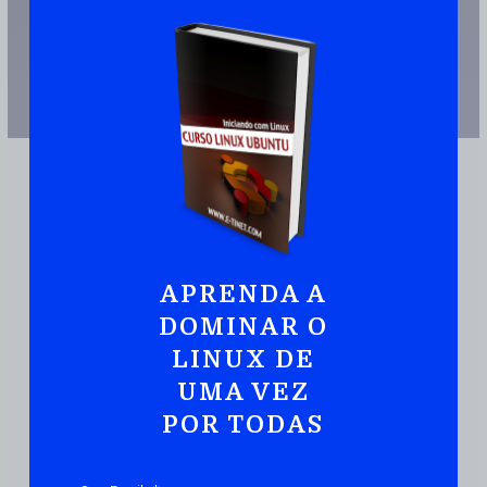
APRENDA A
DOMINAR O
JUNTE-SE A MAIS DE 110.000 PESSOAS QUE JÁ TEM UMA CÓPIA
LINUX DE
Ubuntu:
Iniciando
Com Linux De Maneira
UMA VEZ
Prática E Rápida
POR TODAS
DOWNLOAD DO EBOOK