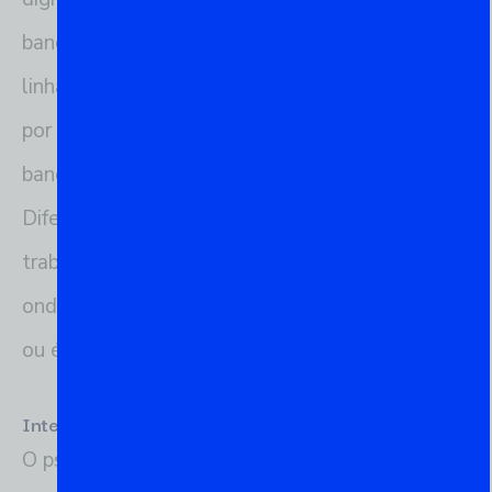
banco de dados PostgreSQL. Essa interface de
linha de comando é particularmente apreciada
por desenvolvedores e administradores de
banco de dados por sua simplicidade e poder.
Diferente de interfaces gráficas, o psql facilita o
trabalho em ambientes de servidor ou situações
onde uma interface gráfica não está disponível
ou é impraticável.
Interação com o Banco de Dados
O psql permite aos usuários se conectarem a um