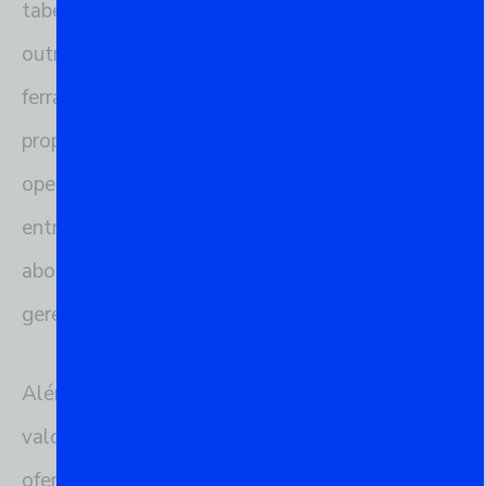
tabelas, e a administração de permissões e
outras configurações essenciais. Por ser uma
ferramenta de linha de comando, o psql
proporciona um controle granular sobre todas as
operações, tornando-a uma escolha favorita
entre os profissionais que preferem uma
abordagem mais hands-on e precisa no
gerenciamento de dados.
Além de ser extremamente poderoso, o psql é
valorizado por sua simplicidade e eficiência,
oferecendo aos usuários uma maneira rápida de