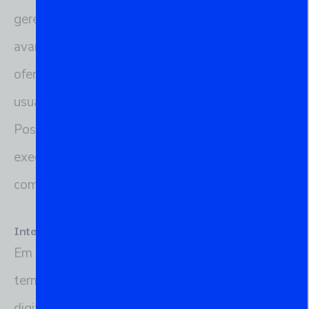
gerenciamento de banco de dados relacional
avançado. Como um shell interativo, o psql
oferece funcionalidades que permitem aos
usuários interagir com o banco de dados
PostgreSQL de maneira eficaz e eficiente,
executando desde simples consultas até
complexas operações administrativas.
Interface de Linha de Comando
Em sua essência, psql funciona como um
terminal onde os comandos SQL podem ser
digitados e executados diretamente contra o