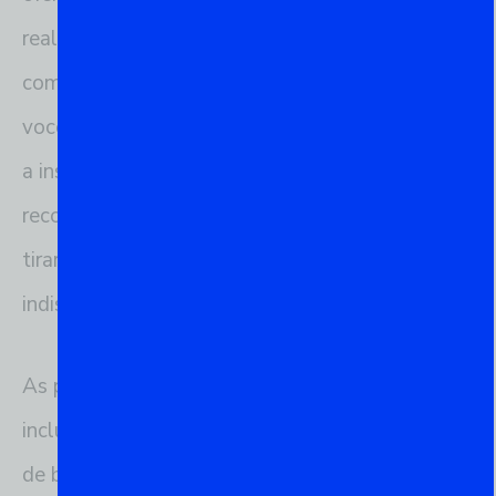
realizar tarefas complexas com apenas alguns
comandos. Neste artigo, exploraremos como
você pode começar com o psql, cobrindo desde
a instalação até comandos básicos e práticas
recomendadas, para garantir que você possa
tirar o máximo proveito dessa ferramenta
indispensável.
As palavras-chave focadas nesta introdução
incluem “psql”, “PostgreSQL” e “gerenciamento
de banco de dados”, refletindo a essência e os