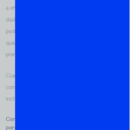
a eficiência e eficácia na gestão de bancos de
dados. Com sua abordagem direta e comandos
poderosos, o psql é uma escolha essencial para
qualquer profissional que deseje explorar o
pleno potencial do PostgreSQL.
Claro! Aqui está uma seção detalhada sobre
como configurar o ambiente psql, incluindo a
instalação do PostgreSQL e o acesso ao psql:
Configurando o Ambiente psql: Passo a Passo
para Instalar o PostgreSQL e Acessar o psql