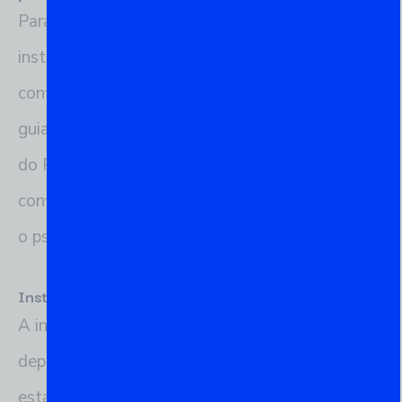
Para começar a usar o psql, o primeiro passo é
instalar o PostgreSQL em seu sistema e
configurar o ambiente para acessar o psql. Este
guia passo a passo abordará desde a instalação
do PostgreSQL até os comandos iniciais para
configurar e conectar ao banco de dados usando
o psql.
Instalação do PostgreSQL
A instalação do PostgreSQL pode variar
dependendo do sistema operacional que você
está utilizando. Aqui estão os passos básicos