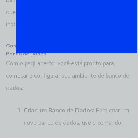
banco de dados, se necessário. Será solicitado
que você digite a senha que definiu durante a
instalação.
Comandos Iniciais para Configurar e Conectar ao
Banco de Dados
Com o psql aberto, você está pronto para
começar a configurar seu ambiente de banco de
dados:
Criar um Banco de Dados:
Para criar um
novo banco de dados, use o comando: