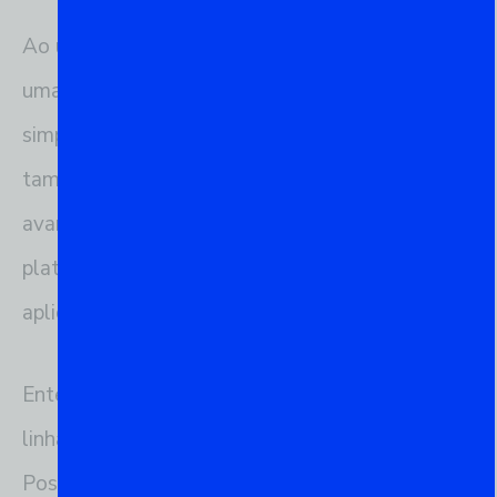
Ao usar o psql, os profissionais têm à disposição
uma ferramenta robusta que não apenas
simplifica a gestão de bancos de dados, mas
também potencializa o uso de recursos
avançados do PostgreSQL, proporcionando uma
plataforma sólida para desenvolvimento de
aplicações, análise de dados e muito mais.
Entender e utilizar o psql como sua interface de
linha de comando para interação com o
PostgreSQL pode significativamente aumentar