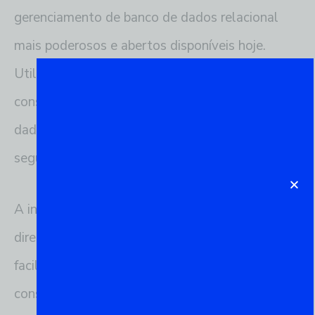
gerenciamento de banco de dados relacional
mais poderosos e abertos disponíveis hoje.
Utilizando o psql, os usuários podem executar
consultas, configurar ambientes de banco de
dados, e gerenciar dados de forma eficiente e
segura.
A interface do psql permite uma comunicação
direta com o banco de dados PostgreSQL,
facilitando tarefas como a execução de
consultas SQL, a visualização de esquemas de