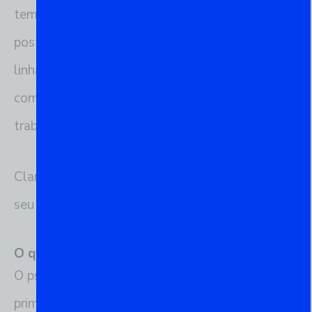
temas centrais do que será abordado neste
post. Prepare-se para mergulhar na interface de
linha de comando do PostgreSQL e descobrir
como o psql pode simplificar e fortalecer seu
trabalho com bancos de dados.
Claro, aqui está uma seção detalhada para o
seu blog post sobre “O que é psql?”:
O que é psql?
O psql é a interface de linha de comando
primária para o PostgreSQL, um sistema de