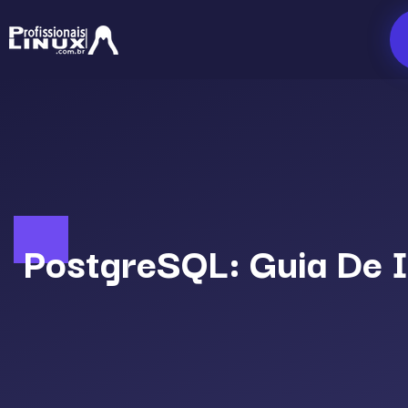
Ir
para
o
conteúdo
PostgreSQL: Guia De I