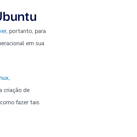
Ubuntu
ver
, portanto, para
peracional em sua
nux
,
a criação de
como fazer tais