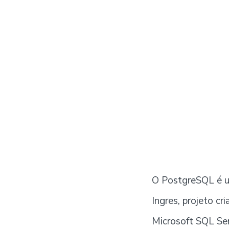
O PostgreSQL é u
Ingres, projeto cr
Microsoft SQL Ser