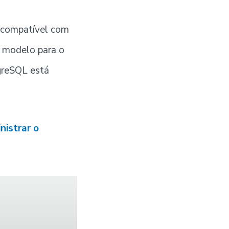
e compatível com
r modelo para o
greSQL está
nistrar o