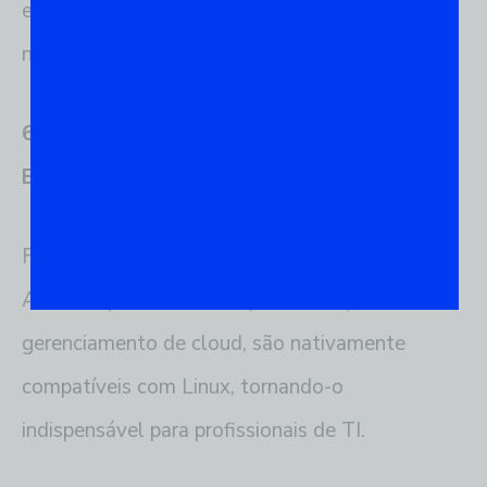
empresas escolham a melhor solução para suas
necessidades.
6.3. Ferramentas de DevOps e Cloud
Baseadas em Linux
Ferramentas como Docker, Kubernetes, e
Ansible, que são cruciais para DevOps e
gerenciamento de cloud, são nativamente
compatíveis com Linux, tornando-o
indispensável para profissionais de TI.