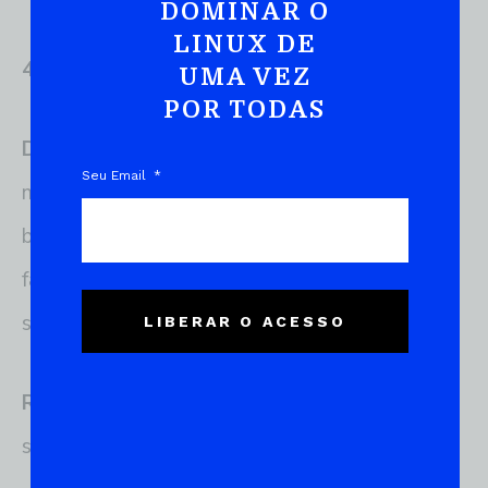
DOMINAR O
LINUX DE
4.1. Ubuntu
UMA VEZ
POR TODAS
Descrição:
O
Ubuntu
é uma das distribuições
Seu Email
mais populares e amigáveis para iniciantes,
baseada no Debian. É conhecida por sua
facilidade de uso e ampla comunidade de
suporte.
LIBERAR O ACESSO
Recomendação:
Ideal para desktops,
servidores, e ambientes de desenvolvimento.