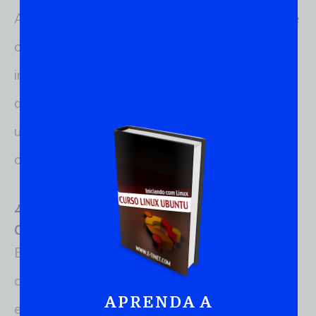
A comunidade do Linux é uma das mais fortes e
colaborativas no mundo da tecnologia. Existem
inúmeros fóruns, listas de discussão e recursos
de aprendizado disponíveis para ajudar os
usuários a resolver problemas e expandir seus
conhecimentos.
4. Distribuições Populares do
Sistema
Operacional
Linux
Existem muitas distribuições Linux, cada uma
com seu foco e características únicas. Aqui
APRENDA A
estão algumas das mais populares: