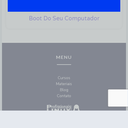
Grub Rescue – 3 Soluções Para
Acabar Com O Problema No
Boot Do Seu Computador
MENU
Cursos
Materiais
Blog
Contato
REDES SOCIAIS