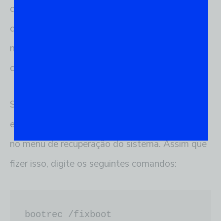
computador, inicie o sistema e selecione o boot
correto. Quando surgir a tela de opções,
navegue até encontrar o modo “repair your
computer” e clique no botão.
Se necessário, selecione o
sistema operacional
e, em seguida, clique em “prompt de comando”
no menu de recuperação do sistema. Assim que
fizer isso, digite os seguintes comandos:
bootrec /fixboot
