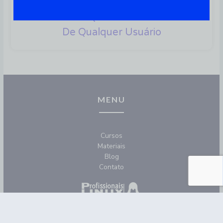
6 Comandos Para O Editor De
Texto Vim Que Facilitam A Vida
De Qualquer Usuário
MENU
Cursos
Materiais
Blog
Contato
REDES SOCIAIS