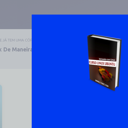
UE JÁ TEM UMA CÓPIA
 De Maneira Prática E
DOWNLOAD 