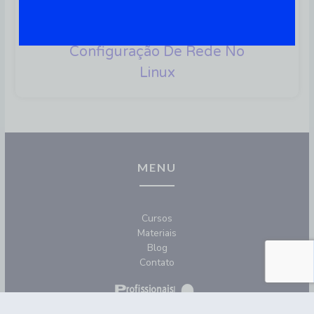
Ifconfig: 6 Exemplos De
Comandos Para Facilitar A
Configuração De Rede No
Linux
MENU
Cursos
Materiais
Blog
Contato