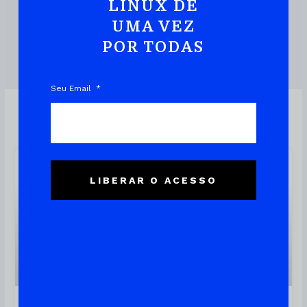
Prática E Rápida
LINUX DE
UMA VEZ
POR TODAS
DOWNLOAD DO EBOOK
Seu Email
Linux
LIBERAR O ACESSO