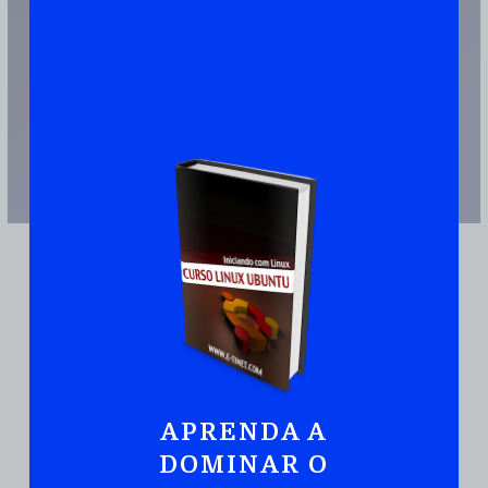
APRENDA A
JUNTE-SE A MAIS DE 110.000 PESSOAS QUE JÁ TEM UMA CÓPIA
DOMINAR O
Ubuntu:
Iniciando
Com Linux De Maneira