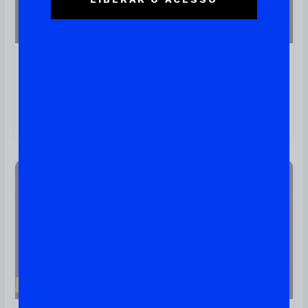
FirewallD: Como Utilizar A
Solução De Firewall Para Linux
Padrão Da RedHat
Linux