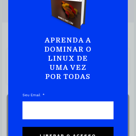
DOWNLOAD DO EBOOK
APRENDA A
DOMINAR O
Comando DNF No Linux: Guia
LINUX DE
Completo Do Gerenciador De
UMA VEZ
Pacotes
POR TODAS
Seu Email
Linux
LIBERAR O ACESSO