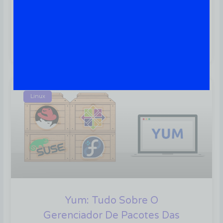
Firewall Linux: 4 Soluções Para
Facilitar O Processo De
Implantação
Linux
Yum: Tudo Sobre O
Gerenciador De Pacotes Das