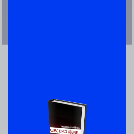
JUNTE-SE A MAIS DE 110.000 PESSOAS QUE JÁ TEM UMA CÓPIA
Ubuntu:
Iniciando
Com Linux De Maneira
Prática E Rápida