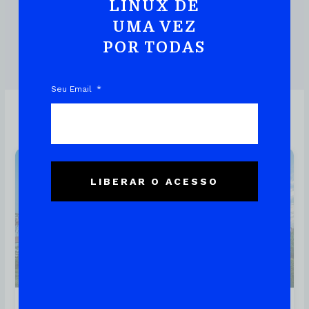
Prática E Rápida
LINUX DE
UMA VEZ
POR TODAS
DOWNLOAD DO EBOOK
Seu Email
Linux
LIBERAR O ACESSO