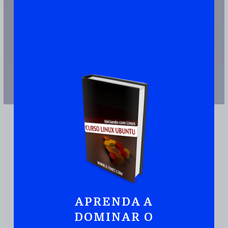
APRENDA A
JUNTE-SE A MAIS DE 110.000 PESSOAS QUE JÁ TEM UMA CÓPIA
DOMINAR O
Ubuntu:
Iniciando
Com Linux De Maneira