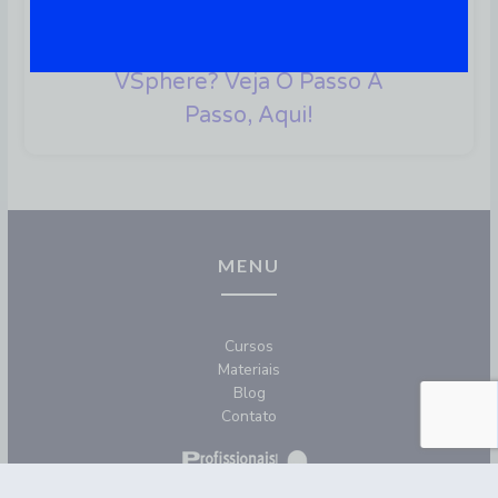
Quer Criar Máquina Virtual
Linux Usando O VMware
VSphere? Veja O Passo A
Passo, Aqui!
MENU
Cursos
Materiais
Blog
Contato