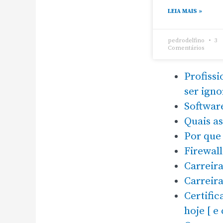
LEIA MAIS »
pedrodelfino
3
Comentários
Profissi
ser ign
Software
Quais a
Por que
Firewall
Carreira
Carreir
Certifi
hoje [ e