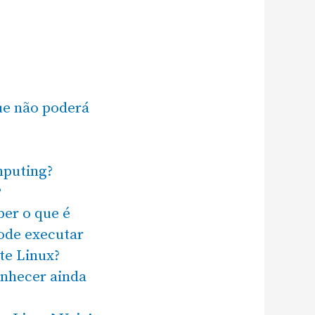
que não poderá
mputing?
?
ber o que é
pode executar
te Linux?
onhecer ainda