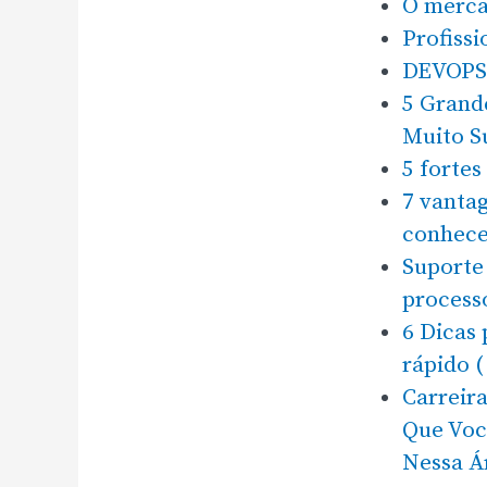
O mercad
Profissi
DEVOPS: 
5 Grand
Muito S
5 fortes
7 vantag
conhece
Suporte 
process
6 Dicas 
rápido (
Carreir
Que Voc
Nessa Á