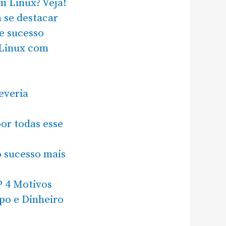
m Linux? Veja!
a se destacar
e sucesso
 Linux com
everia
or todas esse
o sucesso mais
P 4 Motivos
po e Dinheiro