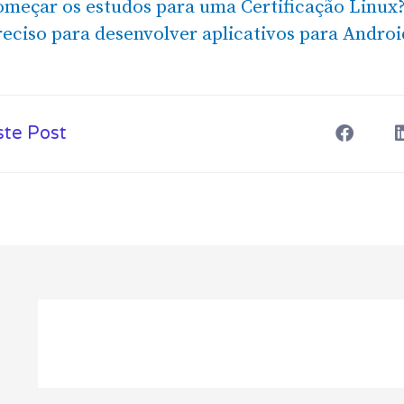
meçar os estudos para uma Certificação Linux
eciso para desenvolver aplicativos para Androi
S
ste Post
h
a
r
e
o
n
f
l
a
i
c
e
b
o