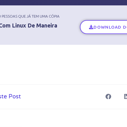
00 PESSOAS QUE JÁ TEM UMA CÓPIA
 Com Linux De Maneira
DOWNLOAD D
S
ste Post
h
a
r
e