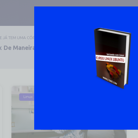
UE JÁ TEM UMA CÓPIA
 De Maneira Prática E
DOWNLOAD 
Linux