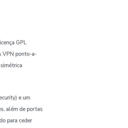
licença GPL
es VPN ponto-a-
simétrica
ecurity) e um
es, além de portas
ado para ceder