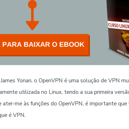
a
i
c
e
b
o
o
i
k
 James Yonan, o OpenVPN é uma solução de VPN mul
mente utilizada no Linux, tendo a sua primeira versã
e ater-me às funções do OpenVPN, é importante que 
 que é VPN.