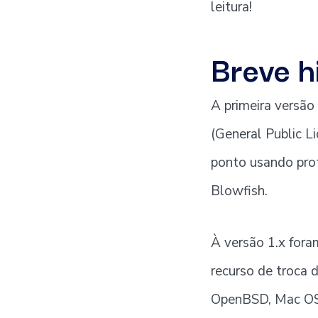
leitura!
Breve h
A primeira versão
(General Public L
ponto usando pro
Blowfish.
À versão 1.x fora
recurso de troca 
OpenBSD, Mac O