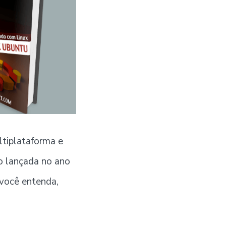
w
m
n
i
a
k
t
i
e
t
l
d
e
r
n
tiplataforma e
o lançada no ano
você entenda,