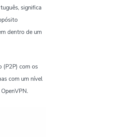
uguês, significa
opósito
cem dentro de um
to (P2P) com os
 mas com um nível
 o OpenVPN.